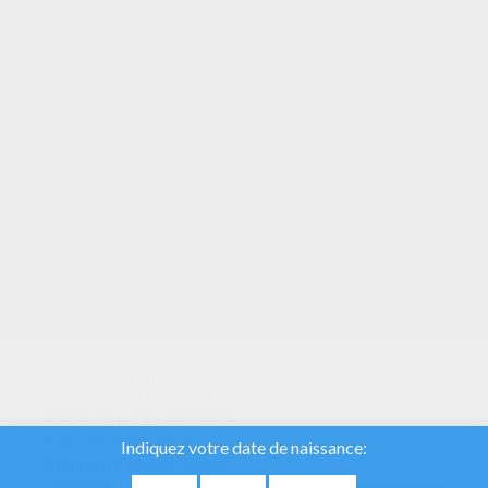
VOTRE NOTE
Nous utilisons des
cookies pour analyser
notre trafic et donner à
nos utilisateurs la
meilleure expérience
utilisateur. Nous