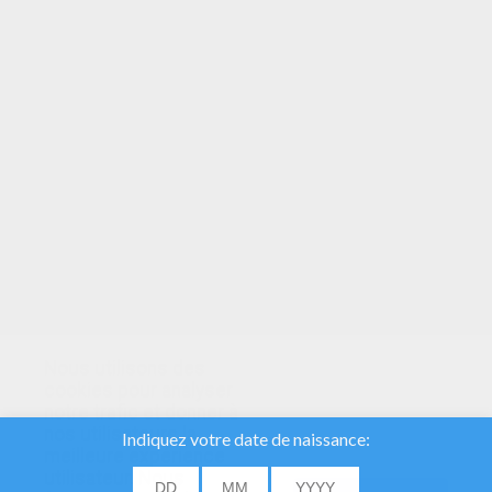
VOTRE NOTE
Nous utilisons des
cookies pour analyser
notre trafic et donner à
nos utilisateurs la
meilleure expérience
utilisateur. Nous