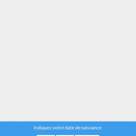
VOTRE NOTE
Nous utilisons des
cookies pour analyser
notre trafic et donner à
nos utilisateurs la
meilleure expérience