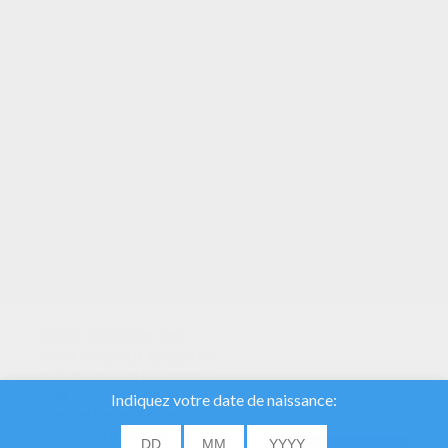
VOTRE NOTE
Nous utilisons des
cookies pour analyser
notre trafic et donner à
nos utilisateurs la
meilleure expérience
utilisateur. Nous