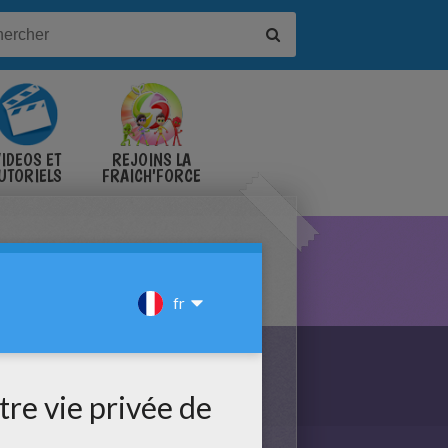
IDÉOS ET
REJOINS LA
UTORIELS
FRAICH'FORCE