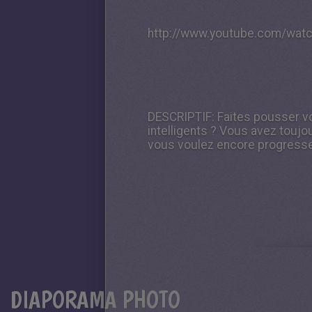
http://www.youtube.com/wat
DESCRIPTIF:
Faites pousser vot
intelligents ? Vous avez toujo
vous voulez encore progresser
DIAPORAMA PHOTO