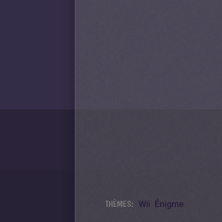
THÈMES:
Wii
Énigme