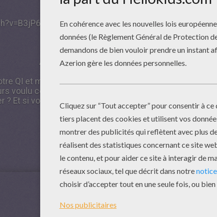
ch?v=B3jP6-cRVbY
CEREBRALE ACADEMIE
A partir de 3 ans / Disponible sur WII.
re QI et mesurez-le à celui de vos amis. Qui a dit que le
urs voulu connaître votre type d'intelligence ? Vous êtes f
 ? Et si vous étiez un surdoué ?