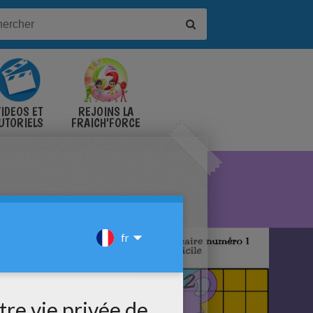
IDÉOS ET
REJOINS LA
UTORIELS
FRAICH'FORCE