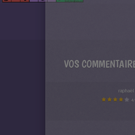
VOS COMMENTAIR
raphaël
4
/