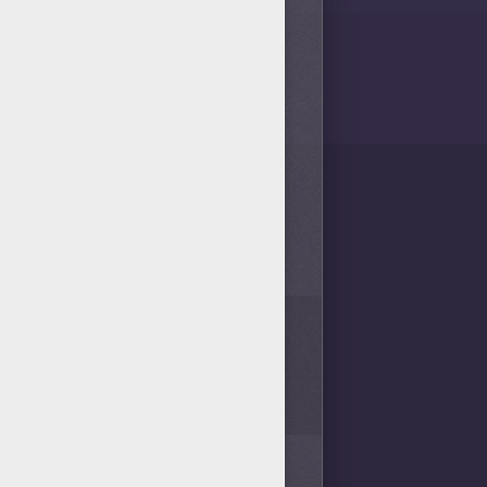
1
vote(s) - Note moyenne
4
/
5