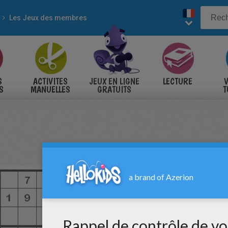
Les Jeux des membres
S
ACTIVITES
JEUX EN LIGNE
LECTURE
V
S
MANUELLES
GRATUITS
T
S