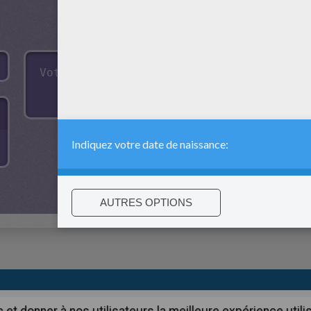
:
support@hellokids.com
|
Conditions
|
Cookies
|
Paramètres de c