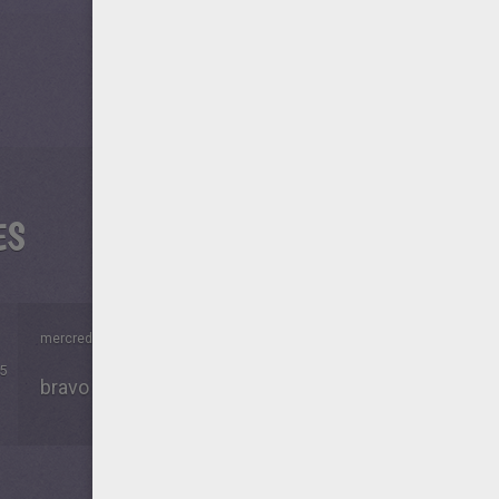
ES
mercredi 12 Avril 2017 à 17h15
5
bravo