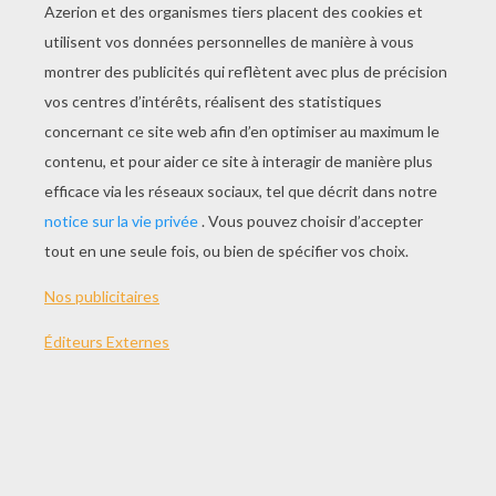
5 x 9 = 4 5
6 x 9 = 5 4
7 x 9 = 6 3
8 x 9 = 7 2
9 x 9 = 8 1
10 x 9 = 9 0
- C'est fait ? Bien, maintenant tu vas faire la
même chose mais de 9 à 0 à côté des autres
comme ceci : (regarde le modèle) Tu peux
vérifier sur un papier où sont écrites toutes les
tables de multiplication... C'est tout bon ! Pas
mal, hein ?! A toi d'apprendre les autres tables !
Bonne chance...
THÈMES:
Mathématiques
Multiplication
Table