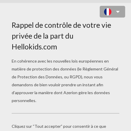
LA TABLE DE 9
TU N'ARRIVES PAS A RETENIR LA TABLE DE
MULTIPLICATION PAR 9 ?
Alors lis bien ce que j'ai écrit pour toi. Je vais
t'expliquer et après je te montrerai :
- Ecris (les uns en dessous des autres les
chiffres) de 0 à 9 comme ceci :
1 x 9 = 0 9
2 x 9 = 1 8
3 x 9 = 2 7
4 x 9 = 3 6