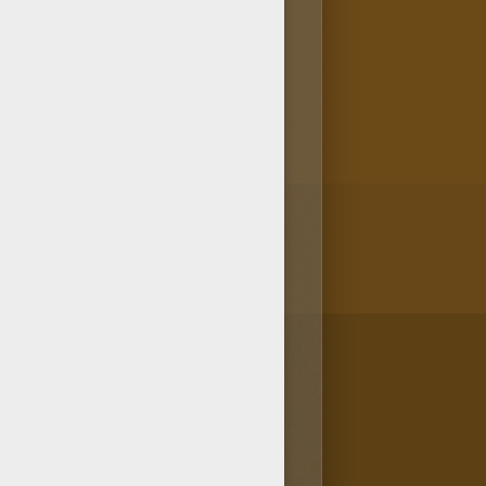
u pourras apprendre comment
atuite d'Hellokids et colorie