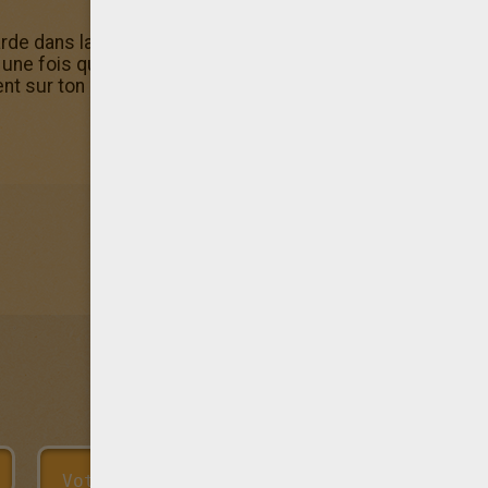
rde dans la rubrique activités manuelles d'Hellokids. T
ne fois que tu l'auras terminé Télécharge l'application gr
nt sur ton smartphone ou ta tablette.