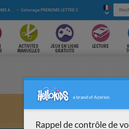
PRÉNOMS A COLORIER
Coloriage PRENOMS LETTRE C
S
ACTIVITES
JEUX EN LIGNE
LECTURE
V
S
MANUELLES
GRATUITS
T
S