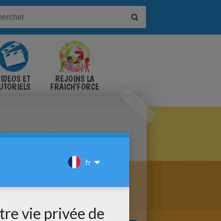
IDÉOS ET
REJOINS LA
UTORIELS
FRAICH'FORCE