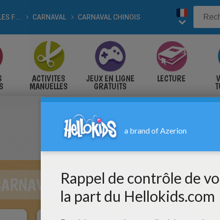
POUR LES FÊTES
CARNAVAL
CARNAVAL CHINOIS
S
ACTIVITES
JEUX EN LIGNE
LECTURE
V
S
MANUELLES
GRATUITS
T
S
CARNAVAL CHINOIS