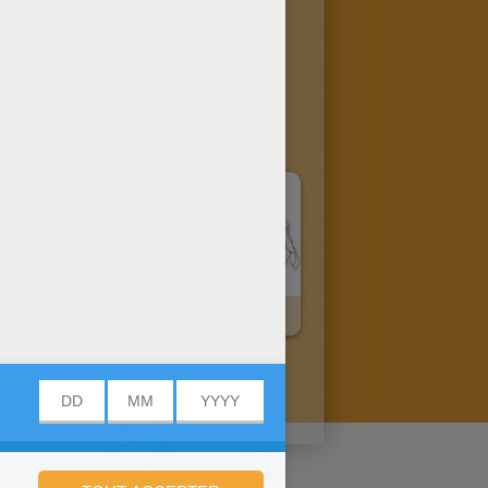
Femme Carnaval Chinois À Colorier
Homme Carnaval Chinois À Colorier