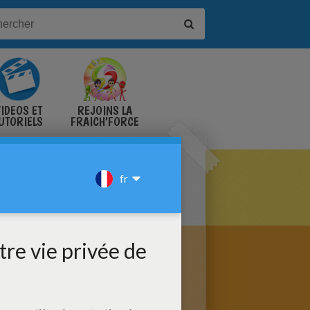
IDÉOS ET
REJOINS LA
UTORIELS
FRAICH'FORCE