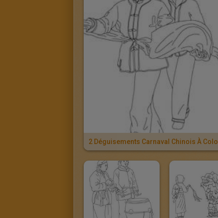
2 Déguisements Carnaval Chinois À Colo