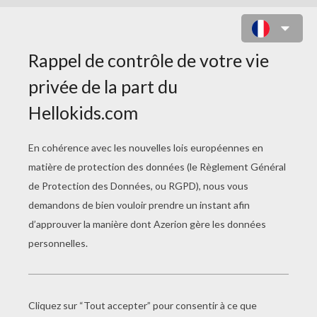
BRICOLAGE ENFANT
Marionnette Articulée Dinde De Thanksgiving
Rond De Serviette Pour Thanksgiving