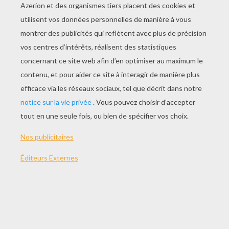
L'Etrange Aventure De La Famille Winter - Episode Final
L'Etrange Aventure De La Famille Winter - Episode 3
Si Noël est certainement le plus beau jour
de l'année, c'est aussi le plus long !
Jedessine te propose de patienter en
attendant la venue du Père Noël en
regardant ces quelques vidéos "spécial
Noël" que nous avons sélectionnées pour
toi. Des jolis dessins animés Disney, des
contes animés, et des histoires de Noël, tu
vas forcément trouver l'attente moins
longue et remplir ton coeur de poésie avec
ces vidéos de Noël !