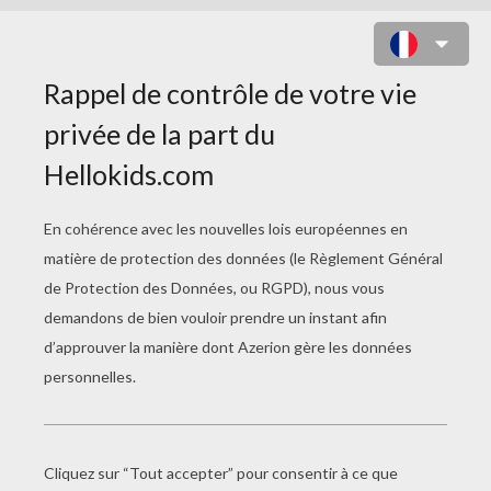
VIDÉOS DE NOËL
Kung-Fu Panda : Bonnes Fêtes
Il Était Une Fois Noël