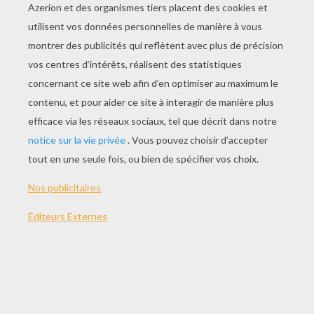
Coloriage ESCRIME
Coloriage BOXE SPORTIVE
Dans cette rubrique tu peux trouver tous
les
coloriages de sports de combat
que tu
souhaites. Si tu aimes ces
sports
olympiques
, tu vas adorer cette collection
que je Dessine a crée spécialement pour
toi. Tu as seulement besoin de choisir le
dessin que tu préfères pour le
colorier
ensuite en ligne
avec tes amis et ta famille.
Tu peux aussi
imprimer tes coloriages à
colorier
. Choisis ton sport de combat
préféré. Est-ce l'escrime, le judo, le boxe?
Visite cete merveilleuse page mais
beaucoup d'autres aussi t'attendent