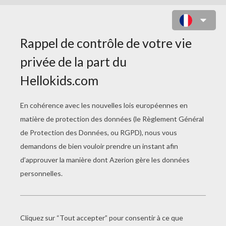
Hellokids vous propose un formidable
outil pour trouver des sorties en famille,
partout en France. Ces événements sont
mis à jour très régulièrement grâce à notre
partenaire
familiscope
. Pièces de théâtre,
expositions, spectacles pour enfants,
sorties en famille, concerts, balades, parcs
de loisirs, ateliers et sports pour les
enfants... ne passez pas à côté des
événements familiaux près de chez vous et
profitez-en pour sortir en famille !