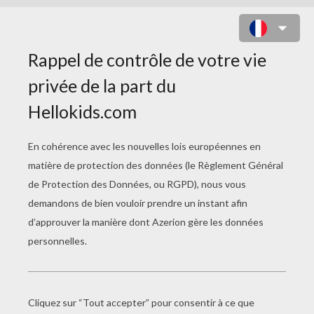
ACTIVITÉS ET JEUX
PRINCESSE SOFIA
Comment On Danse La Valse ?
Marionnettes À Découper Et À Imprimer