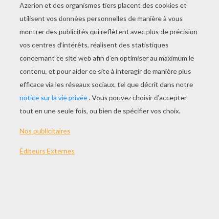
Norman Le Livreur
Sam Le Pompier À Pontypandy