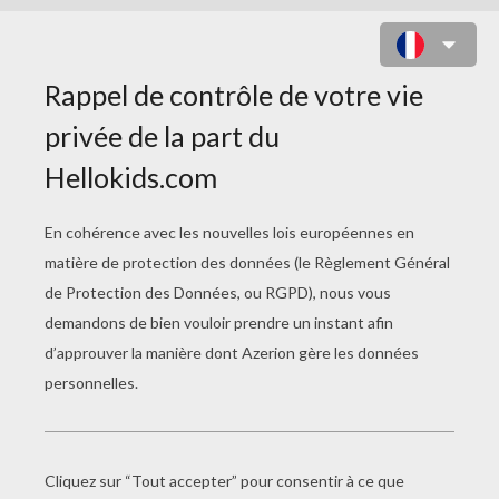
COLORIAGES DIDOU
Didou Aviateur
Didou Chevalier