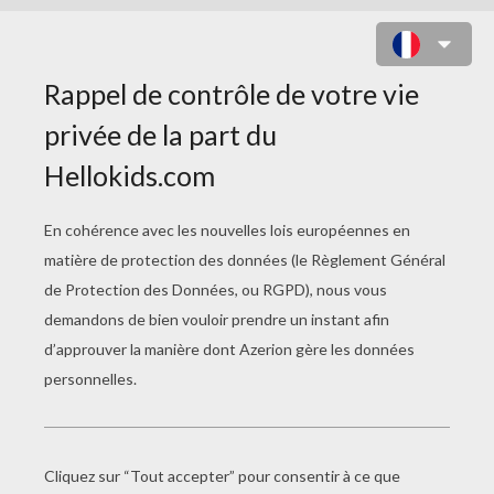
PATRONS A IMPRIMER
Le Ballon De Foot En Papier
Gabarit D'étoiles