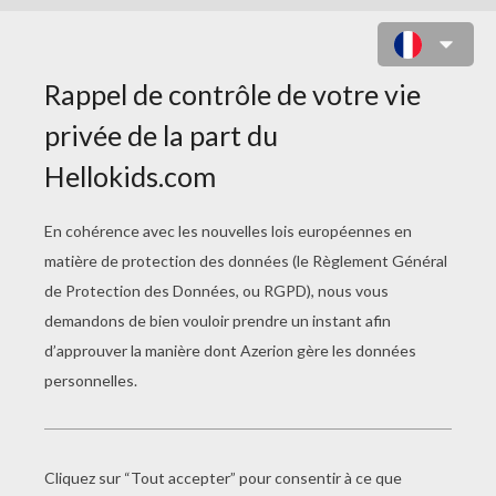
CARTES À FABRIQUER
Invitation À Dîner Pour Thanksgiving
Cartes Pour Thanksgiving