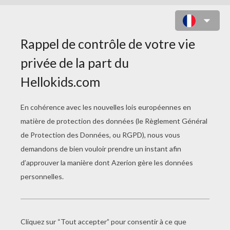
COLORIAGE TEEN
TITANS GO!
Teen Titans Beast Boy Et Cyborg
Teen Titan Raven