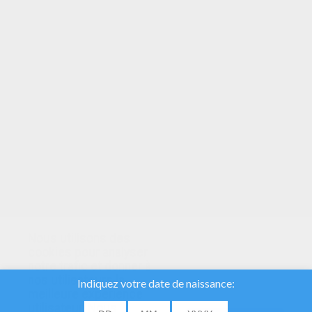
vous allez faire ensemble ?
Dans cette rubrique, tu vas pouvoir trouver
des dizaines d'
idées pour organiser des
jeux
avec tes amis : Chasse au trésor, jeux
d'adresse, jeux d'extérieur, et plein d'autres
jeux sont expliqués très simplement dans
ces quelques pages.
Tu verras que tu n'as pas besoin de grand
chose pour que ta fête d'anniversaire soit
une vraie réussite !
Nous utilisons des
cookies pour analyser
notre trafic et donner à
nos utilisateurs la
meilleure expérience
utilisateur. Nous