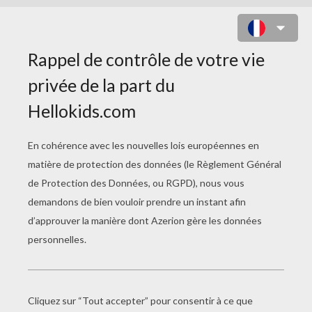
JEUX POUR OCCUPER
LES ENFANTS
Jeux À Partir De 2 Ans
La Table À Bulles