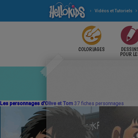
Vidéos et Tutoriels
COLORIAGES
DESSIN
POUR LE
ENFANT
Les personnages d'Olive et Tom
37 fiches personnages