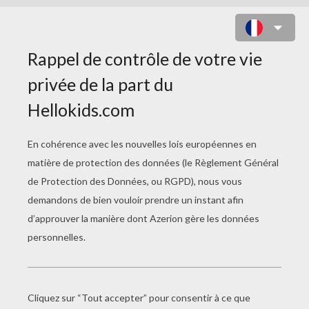
COLORIAGE LES 4
FANTASTIQUES
Coloriage Des 4 Fantastiques Explorant Une Planète
Coloriage De La Torche Humaine