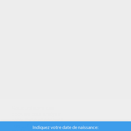
Coloriage D'un Cornet
Coloriage D'un Trombone À Coulisse
Coloriage D'un Clairon
Nous utilisons des
cookies pour analyser
notre trafic et donner à
nos utilisateurs la