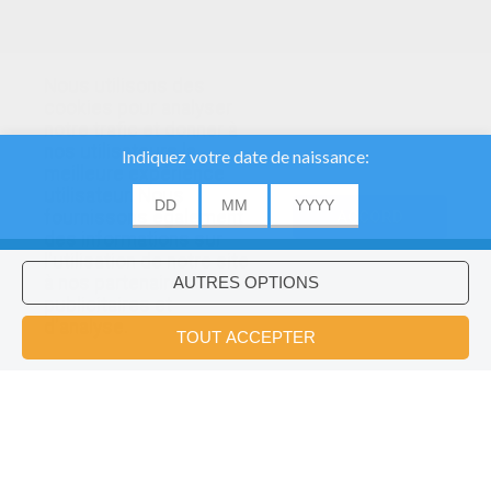
Nous utilisons des
cookies pour analyser
notre trafic et donner à
nos utilisateurs la
meilleure expérience
utilisateur. Nous
fournissons également
ACCORD
des informations sur
l'utilisation de notre site
à nos partenaires
publicitaires et
Voulez-vous installer l'application
×
d'analyse.
Hellokids?
OK