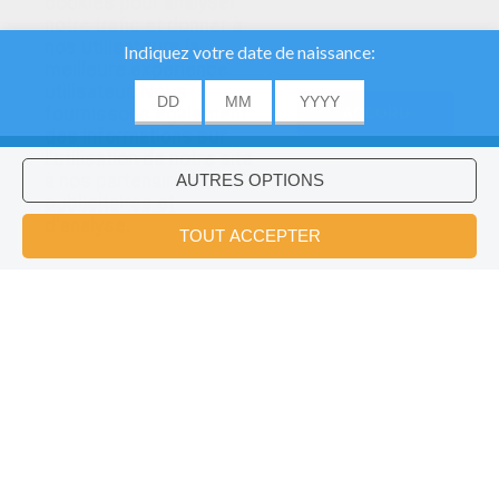
cookies pour analyser
notre trafic et donner à
nos utilisateurs la
meilleure expérience
utilisateur. Nous
fournissons également
ACCORD
des informations sur
l'utilisation de notre site
à nos partenaires
publicitaires et
Voulez-vous installer l'application
×
d'analyse.
Hellokids?
OK
Puzzle Pikachu Et Pokemon
Puzzle Sacha Et Pokémon