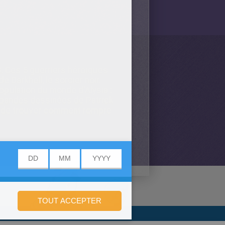
S
. Ces 5 guerriers héroïques
 Darkhell, le sorcier noir.
population du monde d'Alysia :
e bandes dessinées de Patrick
er de trouver comment rompre