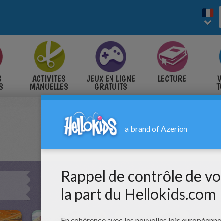
S
ACTIVITES
JEUX EN LIGNE
LECTURE
V
S
MANUELLES
GRATUITS
T
S