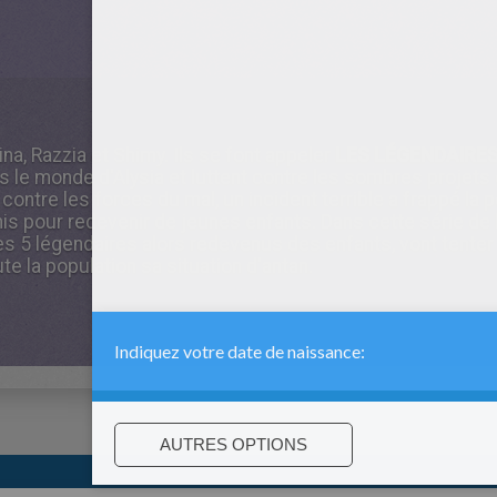
dina, Razzia et Shimy. Ils se font appeler
LES LÉGENDAIRE
s le monde d'Alysia et luttent contre les sombres projets de
contre les forces du mal, un incident terrible a frappé la 
unis pour redevenir de jeunes enfants. Dans cette série d
les 5 légendaires alors redevenus des enfants, vont tent
te la population sa situation d'antan.