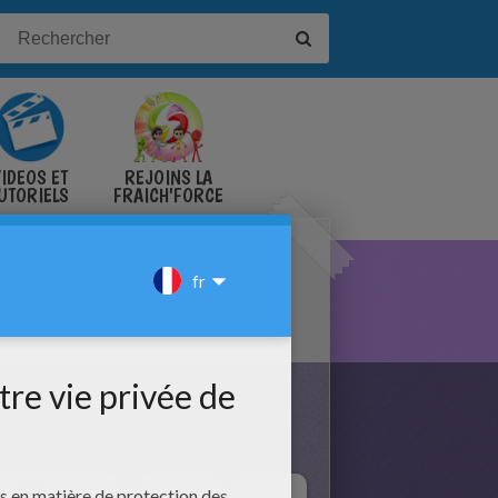
IDÉOS ET
REJOINS LA
UTORIELS
FRAICH'FORCE