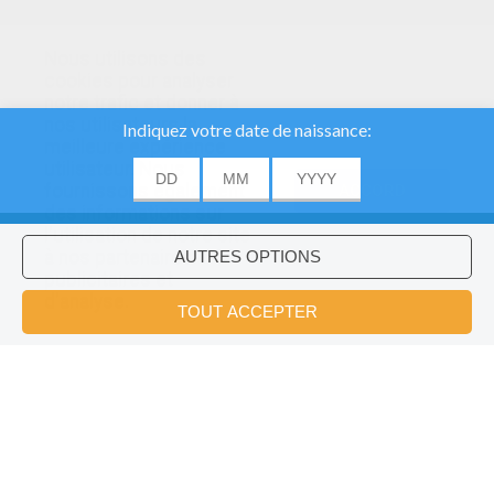
Nous utilisons des
cookies pour analyser
notre trafic et donner à
nos utilisateurs la
meilleure expérience
utilisateur. Nous
fournissons également
ACCORD
des informations sur
l'utilisation de notre site
à nos partenaires
publicitaires et
Voulez-vous installer l'application
×
d'analyse.
Hellokids?
OK