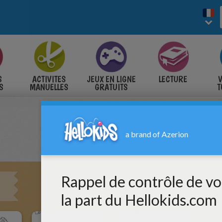
S
ACTIVITES
JEUX EN LIGNE
LECTURE
V
S
MANUELLES
GRATUITS
T
S