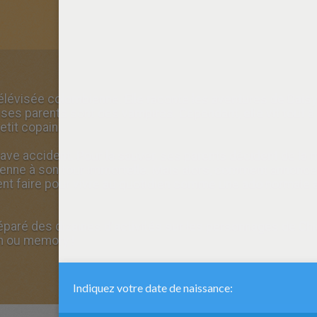
télévisée colombienne. Elle raconte les aventures de Dais
 ses parents sont des vampires. Cependant, elle vit tout à 
etit copain.
grave accident. Pour la sauver, ses parents décident de la 
enne à son tour immortelle. Mais alors, comment annoncer
t faire pour vivre au quotidien comme une ado normale a
éparé des dizaines d'activités sur les personnages de Chi
n ou memory !