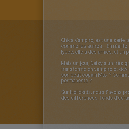
Chica Vampiro, est une série 
comme les autres... En réalité,
lycée, elle a des amies, et un p
Mais un jour, Daisy a un très 
transforme en vampire et devi
son petit copain Max ? Commen
permanente ?
Sur Hellokids, nous t'avons pr
des différences, fonds d'écra