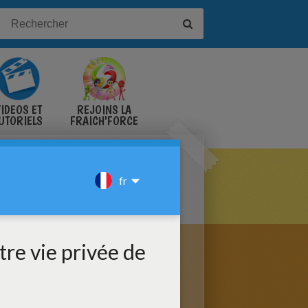
IDÉOS ET
REJOINS LA
UTORIELS
FRAICH'FORCE