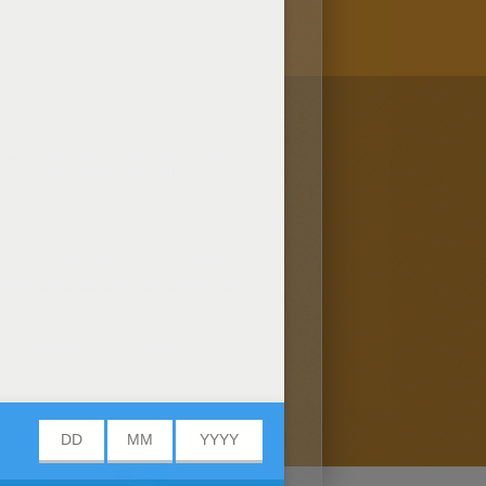
y, une adolescente "presque"
fait normalement : elle va au
mordre pour qu'elle se
 cette nouvelle à ses amis et
lors que sa soif de sang est
ca Vampiro : Coloriages, jeux