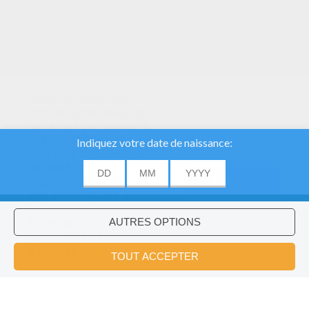
Nous utilisons des
cookies pour analyser
notre trafic et donner à
nos utilisateurs la
meilleure expérience
utilisateur. Nous
fournissons également
ACCORD
des informations sur
l'utilisation de notre site
à nos partenaires
publicitaires et
Voulez-vous installer l'application
×
d'analyse.
Hellokids?
OK