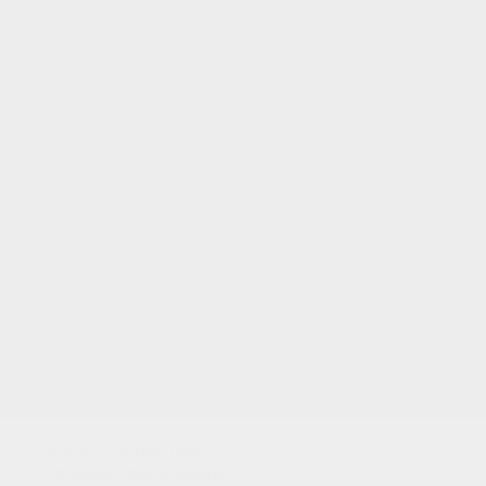
VOTRE NOTE
Nous utilisons des
cookies pour analyser