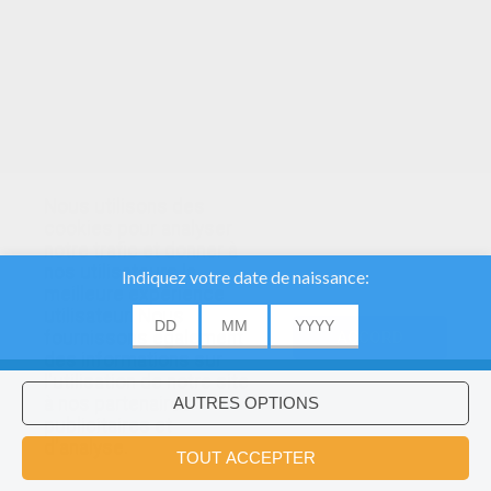
Nous utilisons des
cookies pour analyser
notre trafic et donner à
nos utilisateurs la
meilleure expérience
utilisateur. Nous
fournissons également
ACCORD
des informations sur
l'utilisation de notre site
à nos partenaires
publicitaires et
Voulez-vous installer l'application
×
d'analyse.
Hellokids?
OK