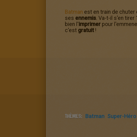
Batman
est en train de chuter 
ses
ennemis
. Va-t-il s'en tir
bien l'
imprimer
pour l'emmener 
c'est
gratuit
!
THÈMES:
Batman
Super-Héro