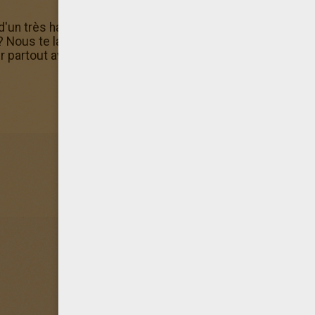
d'un très haut bâtiment, il vient certainement de se faire
er ? Nous te laissons imaginer la suite en réalisant ce
colori
partout avec toi, ou bien directement utiliser la
machine 