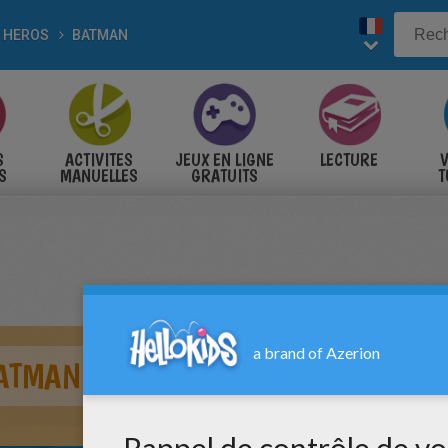
 HEROS
BATMAN
S
ACTIVITES
JEUX EN LIGNE
LECTURE
V
S
MANUELLES
GRATUITS
T
S
BATMAN