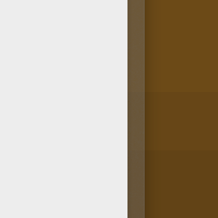
 lourdement frapper par un de
age
. Pour ce faire, tu peux ou
à colorier
. Dans tous les cas,