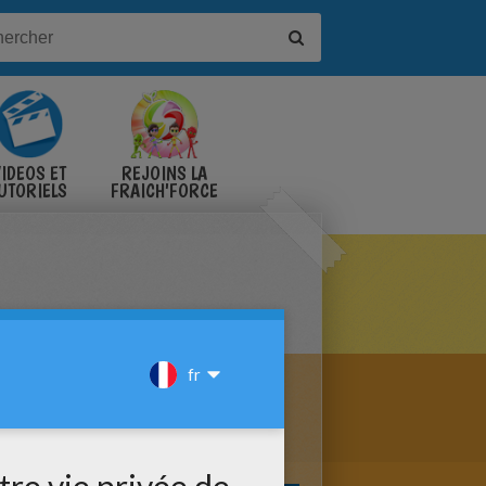
IDÉOS ET
REJOINS LA
UTORIELS
FRAICH'FORCE