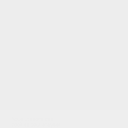
VOTRE NOTE
Nous utilisons des
cookies pour analyser