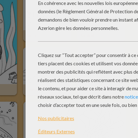
Bulot
Axolotl
Lamentin
­Étoile De Mer Mécontente