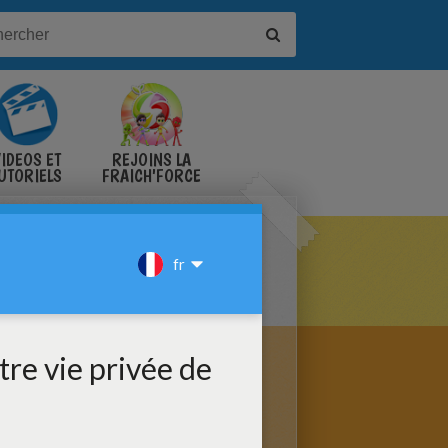
IDÉOS ET
REJOINS LA
UTORIELS
FRAICH'FORCE