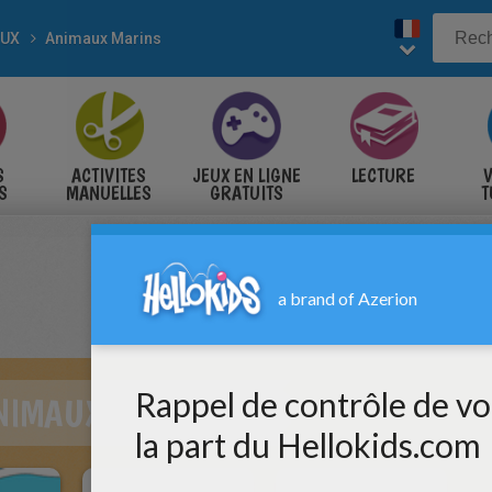
AUX
Animaux Marins
S
ACTIVITES
JEUX EN LIGNE
LECTURE
V
S
MANUELLES
GRATUITS
T
S
NIMAUX MARINS