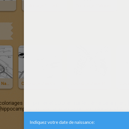
Coloriage D'une Étoile De Mer
Coloriage D'algues
Coloriage D'un Narval
Coloriage D'un Cachalot
Coloriage D'une Méduse
coloriages à imprimer et colorier sur le thème de la [mer]:
, [hippocampes]...un véritable aquarium en coloriages!! Amu