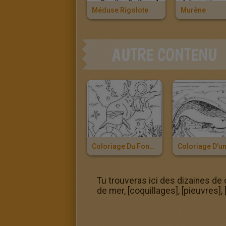
Méduse Rigolote
Murène
AUTRE CONTENU
Coloriage Du Fond Des Mers
Tu trouveras ici des dizaines de 
de mer, [coquillages], [pieuvres]