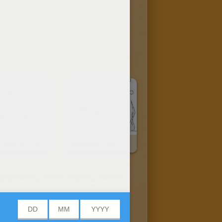
Coloriage De Crevettes
Coloriage D'un Escargot De Mer
 [poissons], fonds marins, étoiles
se-toi bien sur je dessine!