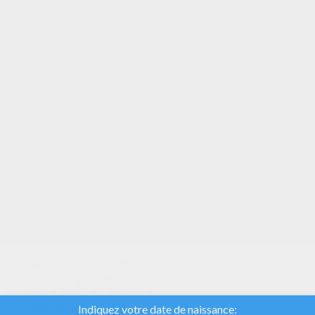
VOTRE NOTE
Nous utilisons des
cookies pour analyser
notre trafic et donner à
nos utilisateurs la