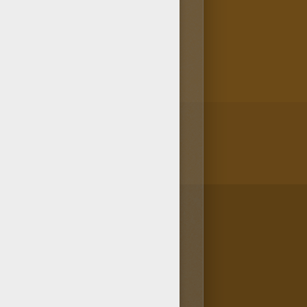
s. Désormais tu peux partager
blette.