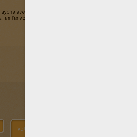
crayons avec les prénoms en Japonais en ligne d'Hellokid
 en l'envoyant directement de ton smartphone ou de ta ta