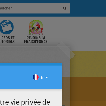
IDÉOS ET
REJOINS LA
UTORIELS
FRAICH'FORCE