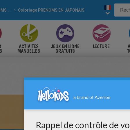
PRÉNOMS A COLORIER
Coloriage PRENOMS EN JAPONAIS
S
ACTIVITES
JEUX EN LIGNE
LECTURE
V
S
MANUELLES
GRATUITS
T
S