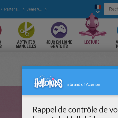
Partenariat Aide et Action
3ème vague de correspondance du SENEGAL
008
S
ACTIVITES
JEUX EN LIGNE
LECTURE
V
S
MANUELLES
GRATUITS
T
S