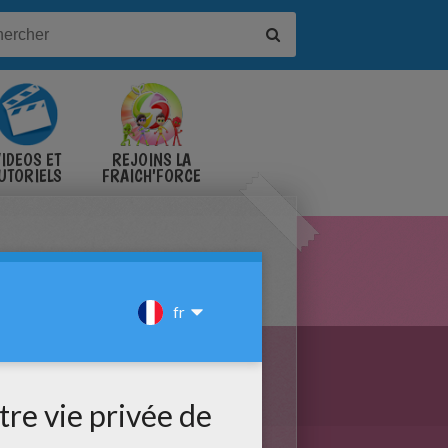
IDÉOS ET
REJOINS LA
UTORIELS
FRAICH'FORCE