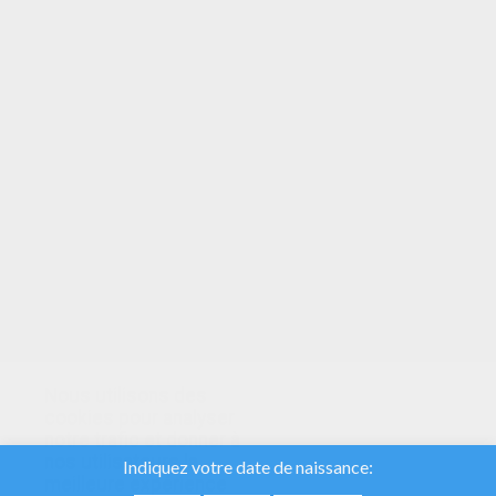
VOTRE NOTE
Nous utilisons des
cookies pour analyser
notre trafic et donner à
nos utilisateurs la
meilleure expérience