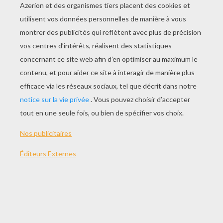
je lui tords le bras !
Croquemitaine,
Je l'entortille avec des chaînes !
Barbe-bleue,
Je lui jette du sable au yeux !
La sorcière,