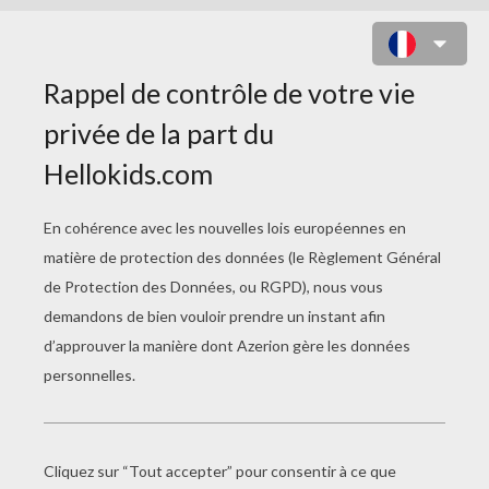
Pas peur !
Le loup-garou ,
je lui cogne le genou !
Dracula ,