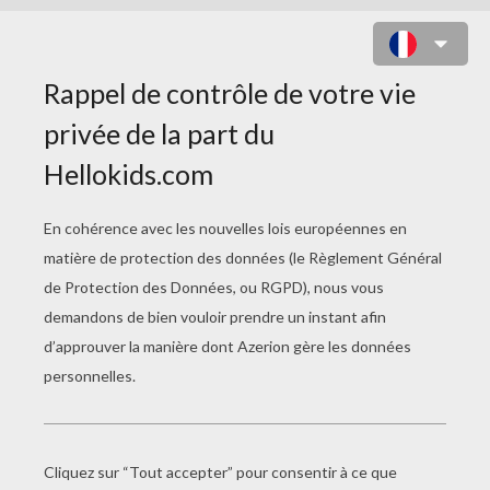
POÈMES POUR
ENFANTS
Le Cheval Mon Ami
Océans