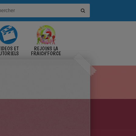
IDÉOS ET
REJOINS LA
UTORIELS
FRAICH'FORCE