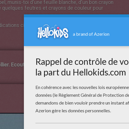
, munis-toi d'une feuille blanche, d'un bon crayon
e quelques feutres et crayons de couleur pour
indications ci-dessous, étape par étape, pour réussir
ier. Ecoute! Il s'approche de ta cheminée...