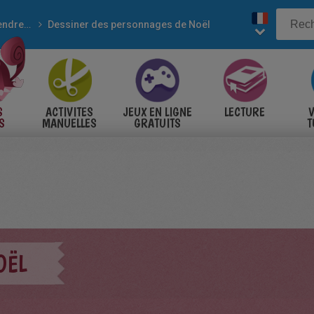
Apprendre à dessiner
Dessiner des personnages de Noël
S
ACTIVITES
JEUX EN LIGNE
LECTURE
V
S
MANUELLES
GRATUITS
T
S
OËL