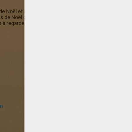
 de Noël et ses décorations? Tu en trouveras d'autres dan
ns de Noël contient d'autres coloriages comme le coloria
 à regarder et imprimer ceux qui te plaisent le plus.
in