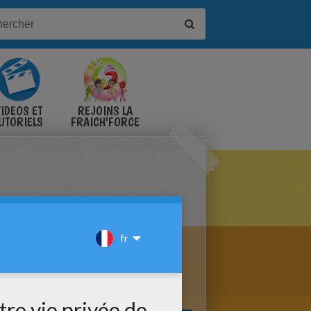
IDÉOS ET
REJOINS LA
UTORIELS
FRAICH'FORCE