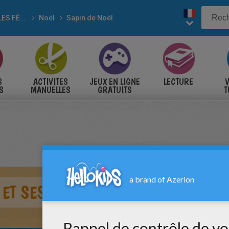
POUR LES FÊTES
Noël
Sapin de Noël
S
ACTIVITES
JEUX EN LIGNE
LECTURE
V
S
MANUELLES
GRATUITS
T
S
 ET SES DÉCORATIONS