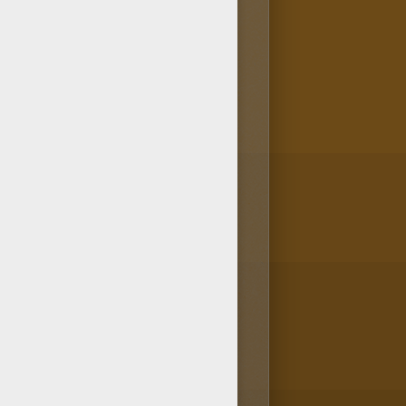
s Coloriage de Sapins de Noël.
ge Sapin de Noël et ses