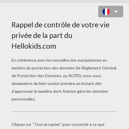
COLORIAGE NOËL
Coloriage Jolie Couronne Noël
Père Noël Au Repos