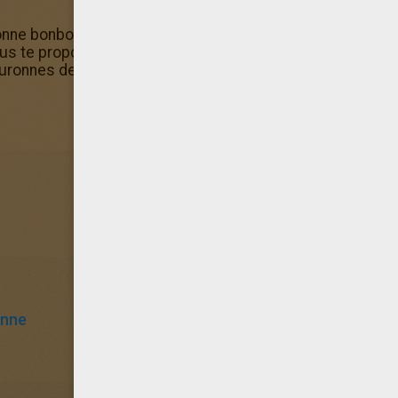
onne bonbons de Noël, propose à tes amis de découvrir Hel
s te proposons. Si tu aimes le coloriage couronne bonbo
uronnes de Noël.
nne