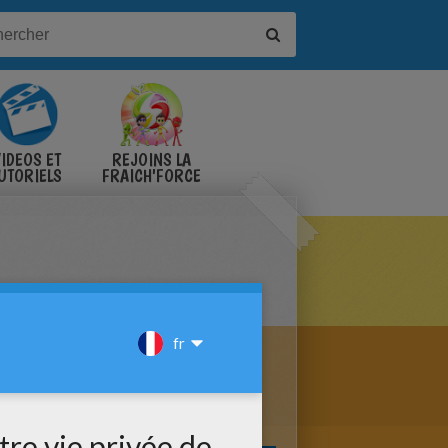
IDÉOS ET
REJOINS LA
UTORIELS
FRAICH'FORCE