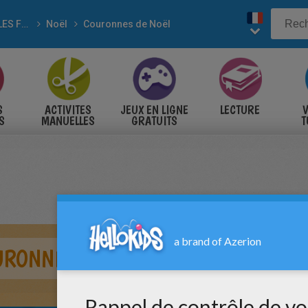
POUR LES FÊTES
Noël
Couronnes de Noël
S
ACTIVITES
JEUX EN LIGNE
LECTURE
V
S
MANUELLES
GRATUITS
T
S
URONNE BONBONS DE NOËL