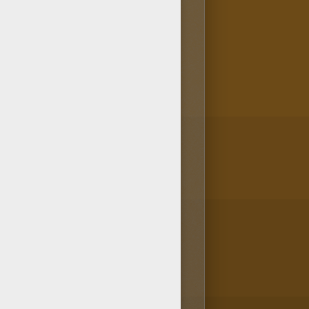
lokids ainsi que tous les
ns de Noël? Tu en trouveras