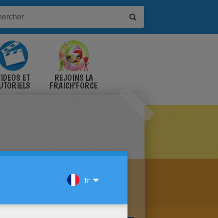
IDÉOS ET
REJOINS LA
UTORIELS
FRAICH'FORCE