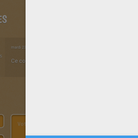
ES
mardi 23 Décembre 2014 à 18h52
5
Ce coloriage de noël est très très jolie