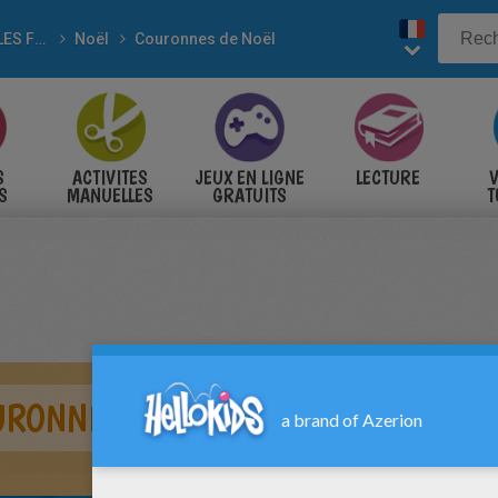
POUR LES FÊTES
Noël
Couronnes de Noël
S
ACTIVITES
JEUX EN LIGNE
LECTURE
V
S
MANUELLES
GRATUITS
T
S
URONNE NOËL HOUX