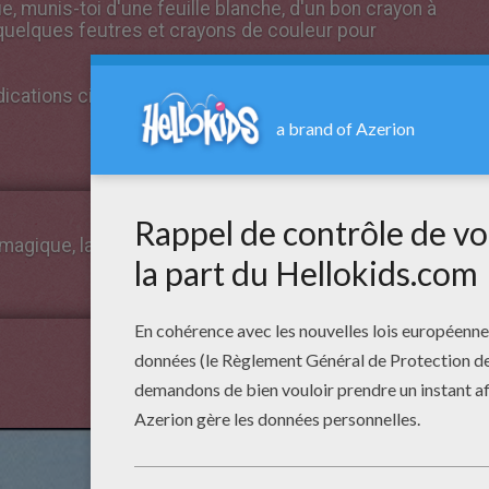
e, munis-toi d'une feuille blanche, d'un bon crayon à
quelques feutres et crayons de couleur pour
indications ci-dessous, étape par étape, pour réussir
agique, la licorne veille sur le Monde des fées.