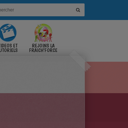
IDÉOS ET
REJOINS LA
UTORIELS
FRAICH'FORCE