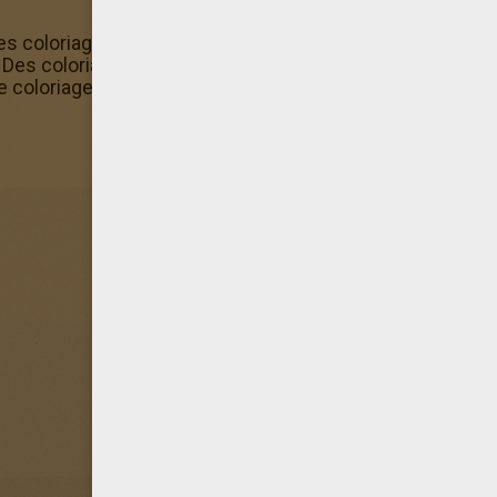
s coloriage de Yu-Gi-Oh : White Dragon 2 dans la rubrique 
 Des coloriages il y en a beaucoup sur Hellokids. Ici tu es
 le coloriage de Yu-Gi-Oh : White Dragon 2.