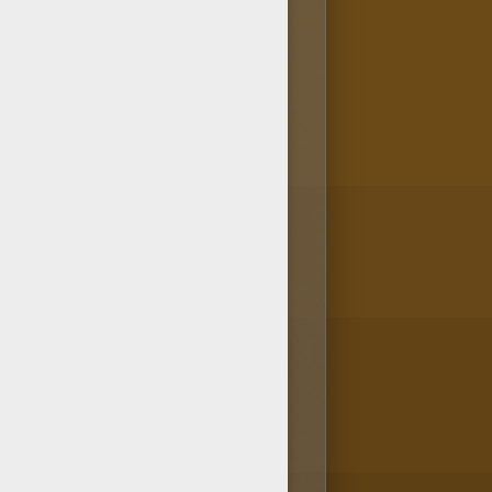
coloriage. Va-vite voir dans la
 dans la rubrique Coloriage Yu-