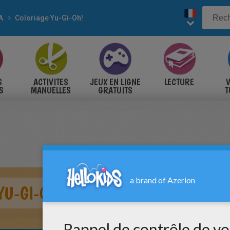
A
Coloriage Yu-Gi-Oh!
S
ACTIVITES
JEUX EN LIGNE
LECTURE
V
S
MANUELLES
GRATUITS
T
S
YU-GI-OH : WHITE DRAGON 2