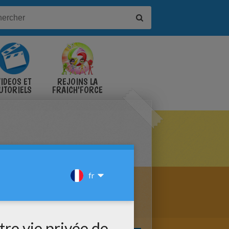
IDÉOS ET
REJOINS LA
UTORIELS
FRAICH'FORCE