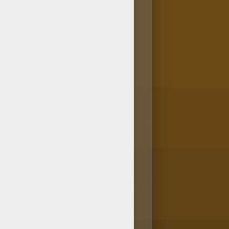
rubrique coloriage. Va-vite
l, de nombreux coloriage