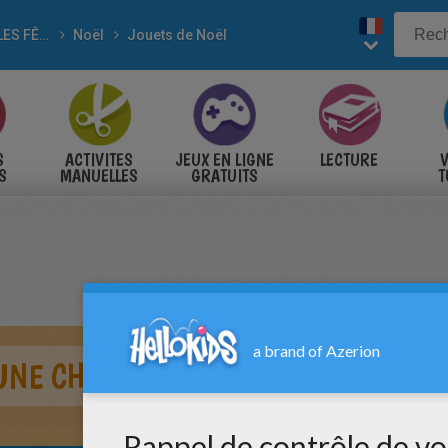
POUR LES FÊTES
Noël
Jouets de Noël
S
ACTIVITES
JEUX EN LIGNE
LECTURE
V
S
MANUELLES
GRATUITS
T
S
UNE CHAUSSETTE DE NOËL