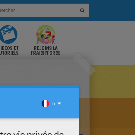
IDÉOS ET
REJOINS LA
UTORIELS
FRAICH'FORCE