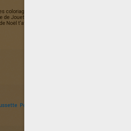
es coloriage Poupée dans une chaussette de Noël dans la 
age de Jouets de Noël! Dans la Coloriage de Jouets de Noë
e Noël t'attendent.
ussette
Poupée