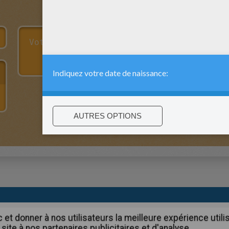
:
support@hellokids.com
|
Conditions
|
Cookies
|
Paramètres de c
c et donner à nos utilisateurs la meilleure expérience util
site à nos partenaires publicitaires et d'analyse.