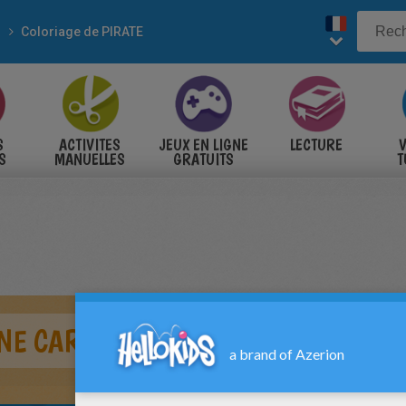
Coloriage de PIRATE
S
ACTIVITES
JEUX EN LIGNE
LECTURE
V
S
MANUELLES
GRATUITS
T
S
NE CARTE AU TRÉSOR