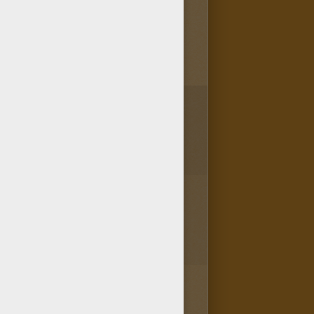
2
vote(s) - Note moyenne
4
/
5