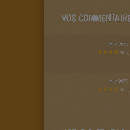
VOS COMMENTAIR
nono 9653
4
/
nono 9653
4
/