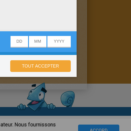
onfidentialité
isateur. Nous fournissons
©2016 Azerion. All rights reserved.
ACCORD