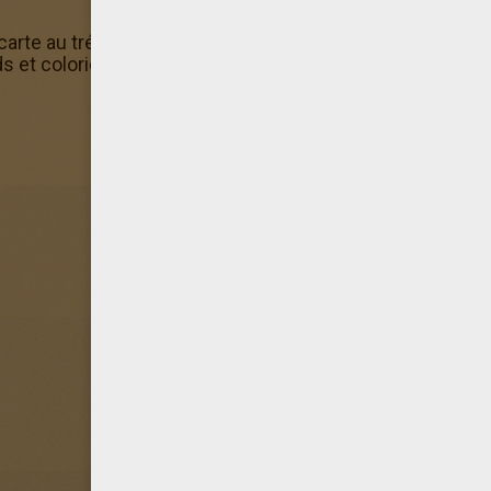
 carte au trésor? Tu en trouveras d'autres dans Coloriage
kids et colorie ce coloriage d'une carte au trésor directem