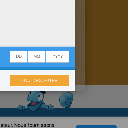
onfidentialité
isateur. Nous fournissons