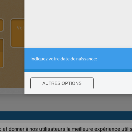
:
support@hellokids.com
|
Conditions
|
Cookies
|
Paramètres de c
c et donner à nos utilisateurs la meilleure expérience util