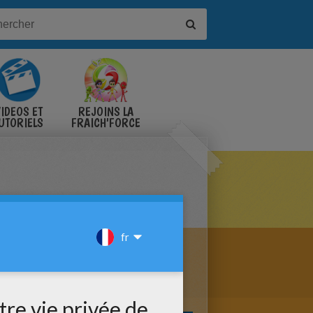
IDÉOS ET
REJOINS LA
UTORIELS
FRAICH'FORCE