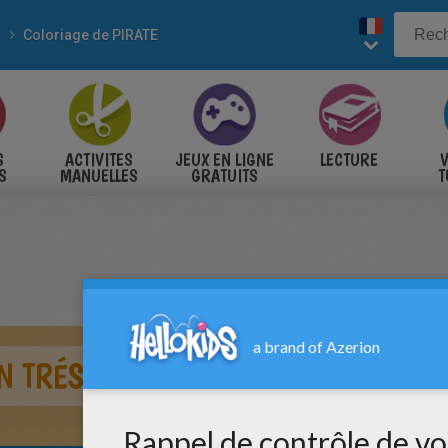
Coloriage de PIRATE
S
ACTIVITES
JEUX EN LIGNE
LECTURE
V
S
MANUELLES
GRATUITS
T
S
N TRÉSOR DE PIRATE