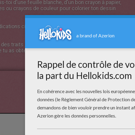
-toi d'une feuille blanche, d'un bon crayon à papier,
s ou crayons de couleur pour colorier ton dessin
indications ci-dessous, étape par étape, pour réussir
des traits légers, puis repasse les contours pour
 tu as obtenu la forme souhaitée.