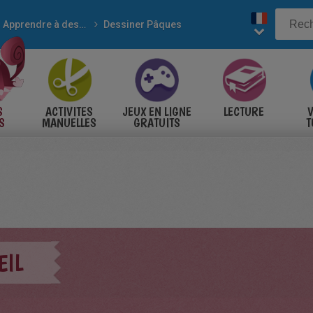
Apprendre à dessiner
Dessiner Pâques
S
ACTIVITES
JEUX EN LIGNE
LECTURE
V
S
MANUELLES
GRATUITS
T
S
EIL