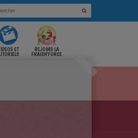
IDÉOS ET
REJOINS LA
UTORIELS
FRAICH'FORCE